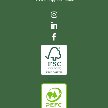


